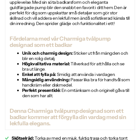
upplevelse. Med sin söta badkarsform och eleganta
guldfärgade pump blir den snabbt en favorit i ditt hem. Den är
perfekt för dig som uppskattar små detaljer som gör stor
skillnad och vill addera en lekfull men ändå sofistikerad känsla till
din inredning. Den sprider glädje och funktionalitet i ett!
Fördelarna med vår Charmiga tvålpump
designad som ett badkar
Unik och charmig design:
Sticker ut från mängden och
blir en rolig detalj.
Högkvalitativa material:
Tillverkad för att hålla och se
bra ut länge.
Enkel att fylla på:
Smidig att använda i vardagen.
Mångsidig användning:
Passar lika bra för handtvål som
handkräm eller diskmedel.
Perfekt presentidé:
En omtänksam och originell gåva till
den som har allt.
Denna Charmiga tvålpump designad som ett
badkar kommer att förgylla din vardag med sin
lekfulla elegans.
Skötselråd:
Torka av med en mjuk, fuktig trasa och torka torrt