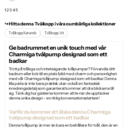
1
2
3
4
5
↪︎ Hitta denna Tvålkopp i våra oumbärliga kollektioner
Tvålkopp Keramik
Tvålkopp Vit
Ge badrummet en unik touch med vår
Charmiga tvålpump designad som ett
badkar
Trött på tråkiga och intetsägande tvålpumpar? Förvandla ditt
badrum eller kök till en plats fylld med charm och personlighet
med vår Charmiga tvålpump designad som ett badkar. Denna
lilla pärla är inte bara praktisk utan också en fantastisk
inredningsdetalj som garanterat kommer att dra blickarna till
sig. Tänk dig hur gästerna kommer att le när de upptäcker
denna unika design – en riktig konversationsstartare!
Varför du kommer att älska denna Charmiga
tvålpump designad som ett badkar
Denna tvålpump är mer än bara en behållare för tvål; den är en