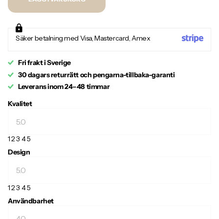
Säker betalning med Visa, Mastercard, Amex
Fri frakt i Sverige
30 dagars returrätt och pengarna-tillbaka-garanti
Leverans inom 24–48 timmar
Kvalitet
1
2
3
4
5
Design
1
2
3
4
5
Användbarhet