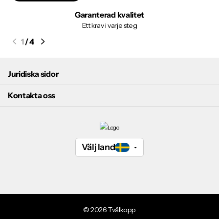
Garanterad kvalitet
Ett krav i varje steg
1
/
4
Juridiska sidor
Kontakta oss
Välj land
©
2026
Tvålkopp