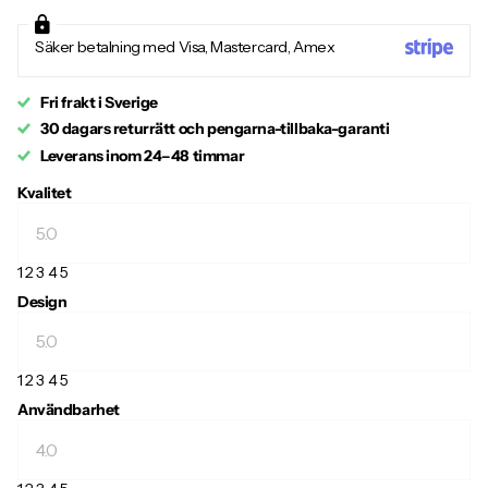
Säker betalning med Visa, Mastercard, Amex
Fri frakt i Sverige
30 dagars returrätt och pengarna-tillbaka-garanti
Leverans inom 24–48 timmar
Kvalitet
1
2
3
4
5
Design
1
2
3
4
5
Användbarhet