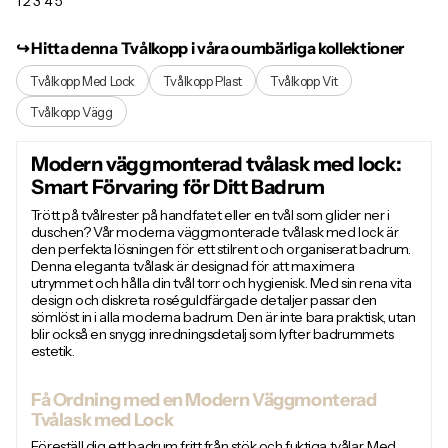
1
2
3
4
5
↪︎ Hitta denna Tvålkopp i våra oumbärliga kollektioner
Tvålkopp Med Lock
Tvålkopp Plast
Tvålkopp Vit
Tvålkopp Vägg
Modern väggmonterad tvålask med lock:
Smart Förvaring för Ditt Badrum
Trött på tvålrester på handfatet eller en tvål som glider ner i
duschen? Vår moderna väggmonterade tvålask med lock är
den perfekta lösningen för ett stilrent och organiserat badrum.
Denna eleganta tvålask är designad för att maximera
utrymmet och hålla din tvål torr och hygienisk. Med sin rena vita
design och diskreta roséguldfärgade detaljer passar den
sömlöst in i alla moderna badrum. Den är inte bara praktisk, utan
blir också en snygg inredningsdetalj som lyfter badrummets
estetik.
Få Ordning med en Modern Väggmonterad
Tvålask med Lock
Föreställ dig ett badrum fritt från stök och fuktiga tvålar. Med