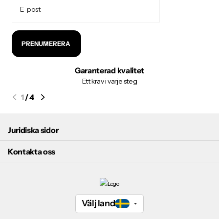
PRENUMERERA
Garanterad kvalitet
Ett krav i varje steg
1
/
4
Juridiska sidor
Kontakta oss
Välj land