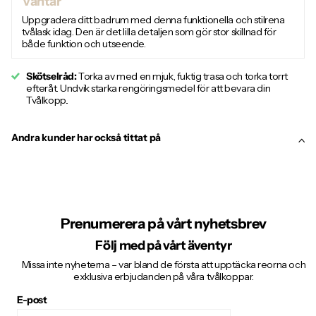
Väntar
Uppgradera ditt badrum med denna funktionella och stilrena
tvålask idag. Den är det lilla detaljen som gör stor skillnad för
både funktion och utseende.
Skötselråd:
Torka av med en mjuk, fuktig trasa och torka torrt
efteråt. Undvik starka rengöringsmedel för att bevara din
Tvålkopp..
Andra kunder har också tittat på
Prenumerera på vårt nyhetsbrev
Följ med på vårt äventyr
Missa inte nyheterna – var bland de första att upptäcka reorna och
exklusiva erbjudanden på våra tvålkoppar.
E-post