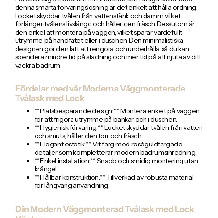
denna smarta förvaringslösning är det enkelt att hålla ordning.
Locket skyddar tvålen från vattenstänk och damm, vilket
förlänger tvålens livslängd och håller den fräsch. Dessutom är
den enkel att montera på väggen, vilket sparar värdefullt
utrymme på handfatet eller i duschen. Den minimalistiska
designen gör den lätt att rengöra och underhålla, så du kan
spendera mindre tid på städning och mer tid på att njuta av ditt
vackra badrum.
Fördelar med vår Moderna Väggmonterade
Tvålask med Lock
**Platsbesparande design:** Montera enkelt på väggen
för att frigöra utrymme på bänkar och i duschen.
**Hygienisk förvaring:** Locket skyddar tvålen från vatten
och smuts, håller den torr och fräsch.
**Elegant estetik:** Vit färg med roséguldfärgade
detaljer som kompletterar modern badrumsinredning.
**Enkel installation:** Snabb och smidig montering utan
krångel.
**Hållbar konstruktion:** Tillverkad av robusta material
för långvarig användning.
Din Modern Väggmonterad Tvålask med Lock